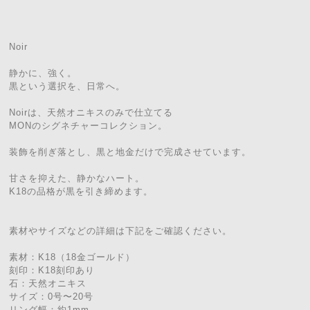
Noir
静かに、強く。
黒という選択を、日常へ。
Noirは、天然オニキスのみで仕立てる
MONのシグネチャーコレクション。
装飾を削ぎ落とし、黒と地金だけで完成させています。
甘さを抑えた、静かなハート。
K18の品格が黒を引き締めます。
素材やサイズなどの詳細は下記をご確認ください。
素材：K18（18金ゴールド）
刻印：K18刻印あり
石：天然オニキス
サイズ：0号〜20号
リング幅：約1mm