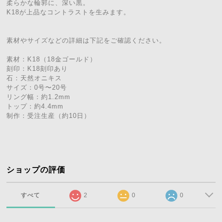
柔らかな輪郭に、深い黒。
K18が上品なコントラストを生みます。
素材やサイズなどの詳細は下記をご確認ください。
素材：K18（18金ゴールド）
刻印：K18刻印あり
石：天然オニキス
サイズ：0号〜20号
リング幅：約1.2mm
トップ：約4.4mm
制作：受注生産（約10日）
ショップの評価
すべて
2
0
0