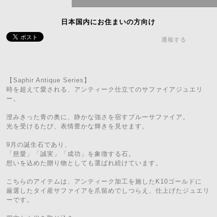
日本国内にお住まいの方向け
通報する
【Saphir Antique Series】
時を超えて愛される、アンティーク仕立てのサファイアジュエリ
ー。
澄みきった青の奥に、静かな強さを宿すブルーサファイア。
光を受けるたび、表情豊かな輝きを見せます。
9月の誕生石であり、
「慈愛」「誠実」「成功」を象徴する石。
想いを込めた贈り物としても選ばれ続けています。
こちらのアイテムは、アンティーク加工を施したK10ゴールドに
厳選したタイ産サファイアを爪留めでしつらえ、仕上げたジュエリ
ーです。