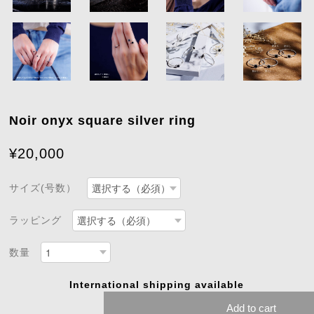
Noir onyx square silver ring
¥20,000
サイズ(号数）
ラッピング
数量
International shipping available
Add to cart