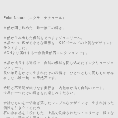
Eclat Nature（エクラ・ナチュール）
自然が閉じ込めた、唯一無二の輝き。
自然が生み出した偶然をそのままジュエリーへ。
水晶の中に広がる小さな世界を、K10ゴールドの上質なデザインに
仕立てました。
MONより届けする一点物天然石コレクションです。
水晶が成長する過程で、自然の偶然を閉じ込めたインクリュージョ
ンクォーツ。
長い年月をかけて生まれたその表情は、ひとつとして同じものが存
在しない唯一無二の天然石です。
透明と不透明が織りなす奥行き、内包物が描く自然のアート。
世界に一つだけの輝きをお楽しみください。
余計なものを一切削ぎ落したシンプルなデザインは、生まれ持った
個性を引き立てるため。
石の存在感を主役にした、上品で洗練されたジュエリーは、様々な
シーンに華やぎを添えてくれます。